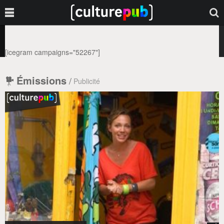
[icegram campaigns="52267"]
Émissions
/
Publicité