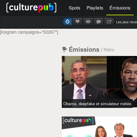
Spots
Playlists
Émissions
Les plus réce
[icegram campaigns="52267"]
Émissions
/
Rétro
Obama, deepfake et simulateur météo