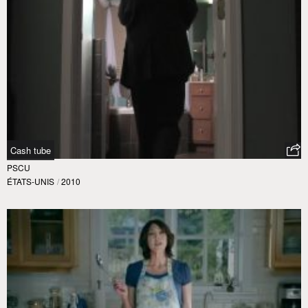
Cash tube
PSCU
ÉTATS-UNIS
/
2010