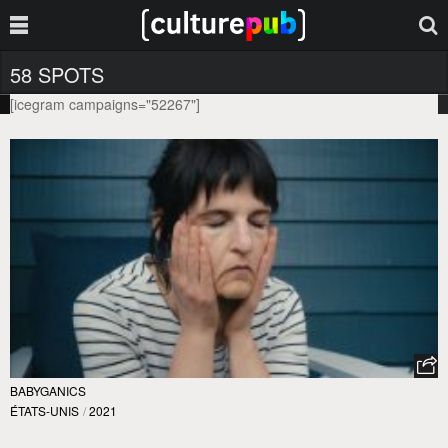
58 SPOTS
[icegram campaigns="52267"]
BABYGANICS
ÉTATS-UNIS
/
2021