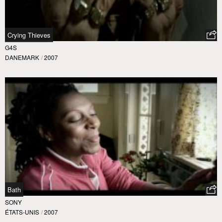
Crying Thieves
G4S
DANEMARK
/
2007
Bath
SONY
ÉTATS-UNIS
/
2007