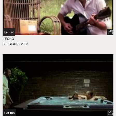
Le fisc
L'ÉCHO
BELGIQUE
/
2008
Hot tub