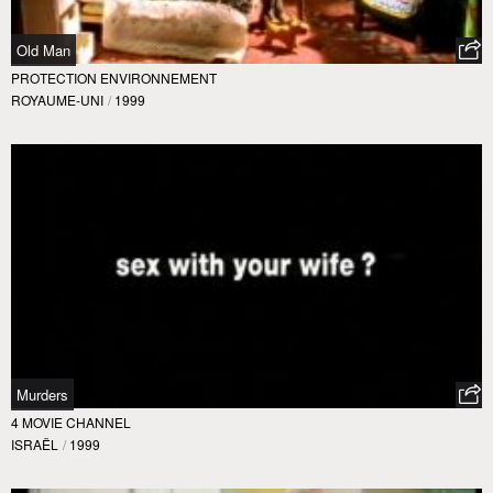
Old Man
PROTECTION ENVIRONNEMENT
ROYAUME-UNI
/
1999
Murders
4 MOVIE CHANNEL
ISRAËL
/
1999