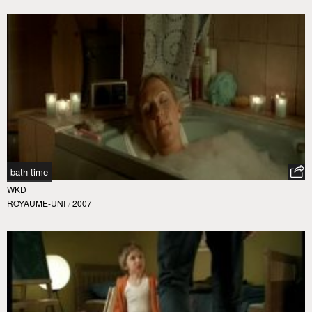
bath time
WKD
ROYAUME-UNI
/
2007