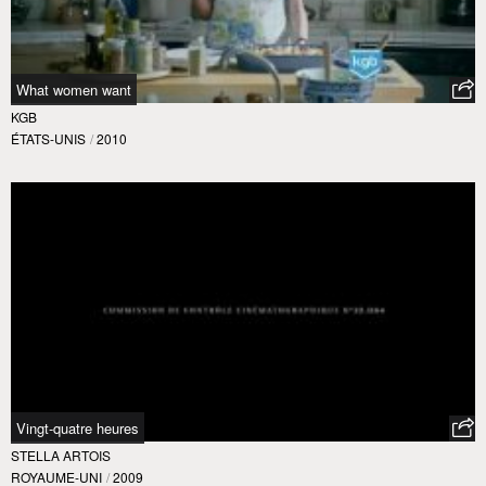
What women want
KGB
ÉTATS-UNIS
/
2010
Vingt-quatre heures
STELLA ARTOIS
ROYAUME-UNI
/
2009