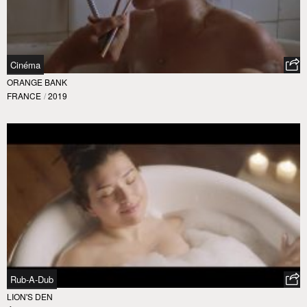
Cinéma
ORANGE BANK
FRANCE
/
2019
Rub-A-Dub
LION'S DEN