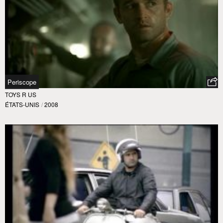
Periscope
TOYS R US
ÉTATS-UNIS
/
2008