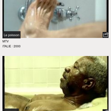
Le poisson
MTV
ITALIE
/
2000