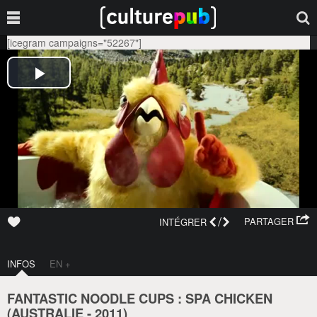
[icegram campaigns="52267"]
/
PARTAGER
INTÉGRER
INFOS
EN +
FANTASTIC NOODLE CUPS : SPA CHICKEN
(
AUSTRALIE
-
2011
)