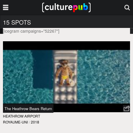
15 SPOTS
[icegram campaigns="52267"]
The Heathrow Bears Return
HEATHROW AIRPORT
ROYAUME-UNI
/
2018