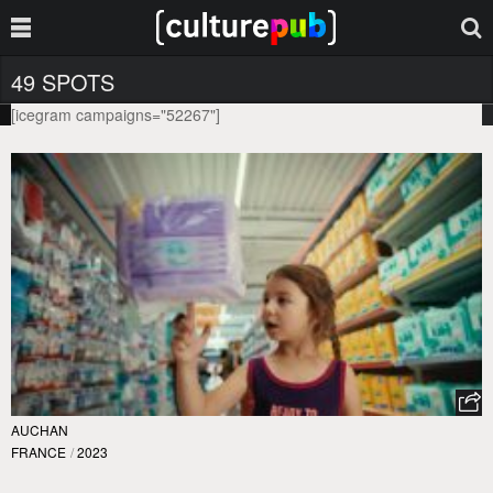
49 SPOTS
[icegram campaigns="52267"]
AUCHAN
FRANCE
/
2023