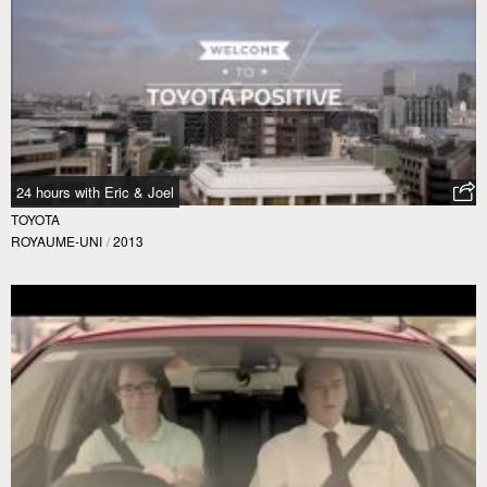
24 hours with Eric & Joel
TOYOTA
ROYAUME-UNI
/
2013