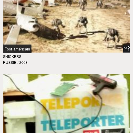
Foot américain
SNICKERS
RUSSIE
/
2008