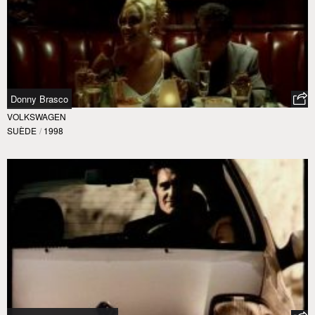
Donny Brasco
VOLKSWAGEN
SUÈDE
/
1998