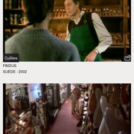
Cuillère
FINDUS
SUÈDE
/
2002