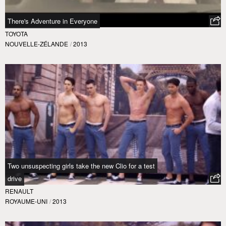
There's Adventure in Everyone
TOYOTA
NOUVELLE-ZÉLANDE
/
2013
Two unsuspecting girls take the new Clio for a test
drive
RENAULT
ROYAUME-UNI
/
2013