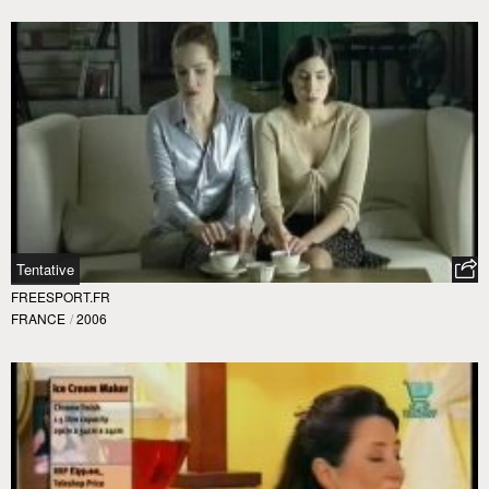
Tentative
FREESPORT.FR
FRANCE
/
2006