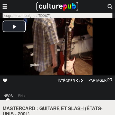
[icegram campaigns="52267"]
/
PARTAGER
INTÉGRER
INFOS
EN +
MASTERCARD : GUITARE ET SLASH (
ÉTATS-
UNIS
-
2001
)