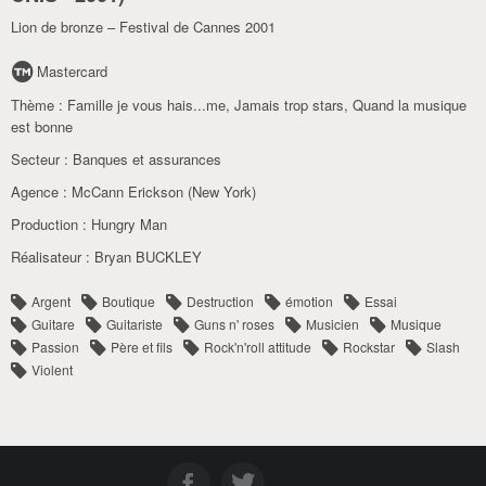
Lion de bronze – Festival de Cannes 2001
Mastercard
Thème :
Famille je vous hais...me
,
Jamais trop stars
,
Quand la musique
est bonne
Secteur :
Banques et assurances
Agence :
McCann Erickson (New York)
Production :
Hungry Man
Réalisateur :
Bryan BUCKLEY
Argent
Boutique
Destruction
émotion
Essai
Guitare
Guitariste
Guns n' roses
Musicien
Musique
Passion
Père et fils
Rock'n'roll attitude
Rockstar
Slash
Violent