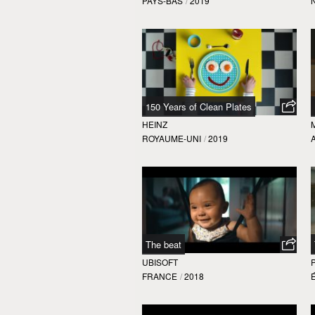
PAYS-BAS
/
2019
150 Years of Clean Plates
HEINZ
ROYAUME-UNI
/
2019
The beat
UBISOFT
FRANCE
/
2018