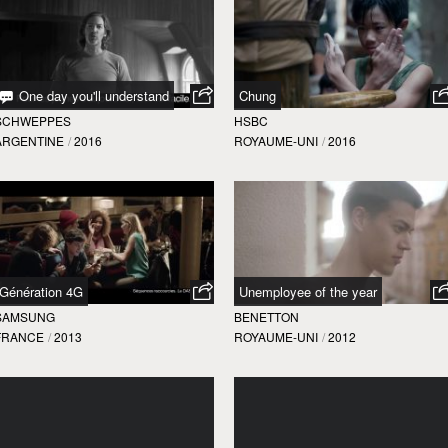
One day you'll understand
Chung
SCHWEPPES
HSBC
ARGENTINE
/
2016
ROYAUME-UNI
/
2016
Génération 4G
Unemployee of the year
SAMSUNG
BENETTON
FRANCE
/
2013
ROYAUME-UNI
/
2012