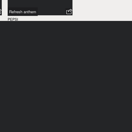
Refresh anthem
PEPSI
ÉTATS-UNIS
/
2009
In like Flynn
HYUNDAI
NOUVELLE-ZÉLANDE
/
2008
Jesse