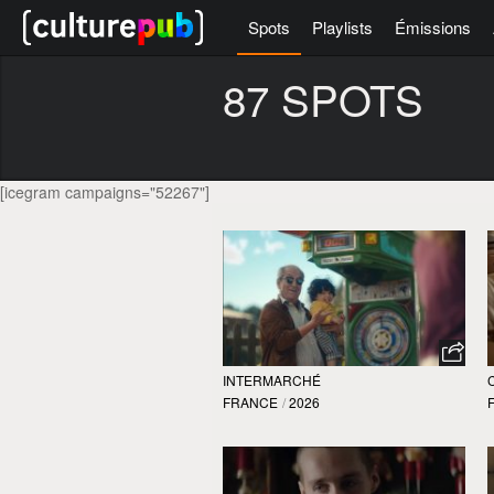
Spots
Playlists
Émissions
87 SPOTS
[icegram campaigns="52267"]
INTERMARCHÉ
FRANCE
/
2026