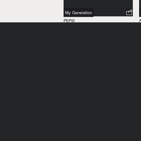
My Generation
PEPSI
ÉTATS-UNIS
/
2009
Freestyler
COLLECTIVE DU LAIT
BELGIQUE
/
2009
TV on your mobile