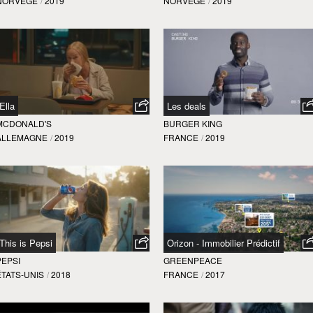
NORVEGE
/
2019
NORVEGE
/
2019
Ella
Les deals
MCDONALD'S
BURGER KING
ALLEMAGNE
/
2019
FRANCE
/
2019
This is Pepsi
Orizon - Immobilier Prédictif
PEPSI
GREENPEACE
ÉTATS-UNIS
/
2018
FRANCE
/
2017