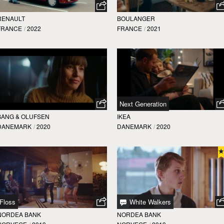
RENAULT
BOULANGER
FRANCE
/
2022
FRANCE
/
2021
Next Generation
BANG & OLUFSEN
IKEA
DANEMARK
/
2020
DANEMARK
/
2020
Floss
White Walkers
NORDEA BANK
NORDEA BANK