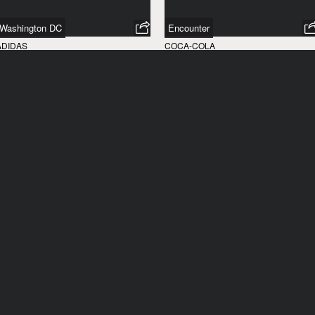
Washington DC
Encounter
ADIDAS
COCA-COLA
ÉTATS-UNIS
/
2009
ESPAGNE
/
2009
Cours élémentaire
Young Man
GREENPEACE
COCA-COLA
FRANCE
/
2008
ESPAGNE
/
2008
Fishermen
Fathers&sons