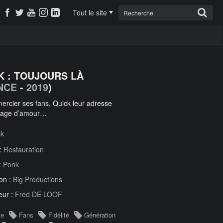
Tout le site
K : TOUJOURS LÀ
NCE
-
2019
)
ercier ses fans, Quick leur adresse
sage d’amour…
ck
 :
Restauration
:
Ponk
on :
Big Productions
eur :
Fred DE LOOF
le
Fans
Fidélité
Génération