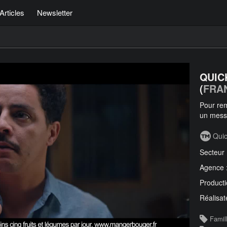
Articles
Newsletter
QUIC
(
FRA
Pour rem
un mes
Qui
Secteur
Agence 
Producti
Réalisat
Famil