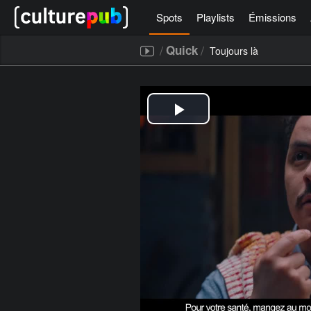
Spots
Playlists
Émissions
/
/
Quick
Toujours là
[icegram campaigns="52267"]