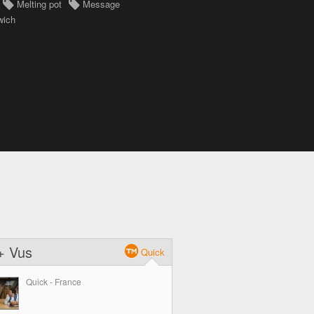
Melting pot
Message
wich
+ Vus
Quick
Quick - France