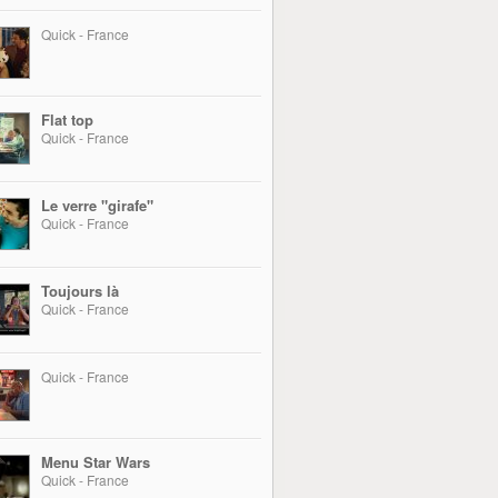
Quick - France
Flat top
Quick - France
Le verre "girafe"
Quick - France
Toujours là
Quick - France
Quick - France
Menu Star Wars
Quick - France