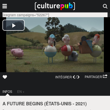
[icegram campaigns="52267"]
/
PARTAGER
INTÉGRER
INFOS
EN +
A FUTURE BEGINS (
ÉTATS-UNIS
-
2021
)