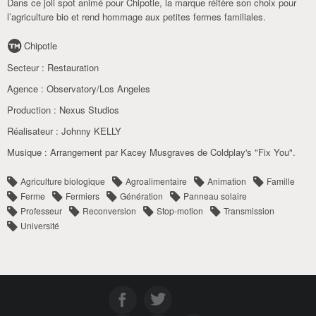
Dans ce joli spot animé pour Chipotle, la marque réitère son choix pour
l’agriculture bio et rend hommage aux petites fermes familiales.
Chipotle
Secteur :
Restauration
Agence :
Observatory/Los Angeles
Production :
Nexus Studios
Réalisateur :
Johnny KELLY
Musique :
Arrangement par Kacey Musgraves de Coldplay's "Fix You".
Agriculture biologique
Agroalimentaire
Animation
Famille
Ferme
Fermiers
Génération
Panneau solaire
Professeur
Reconversion
Stop-motion
Transmission
Université