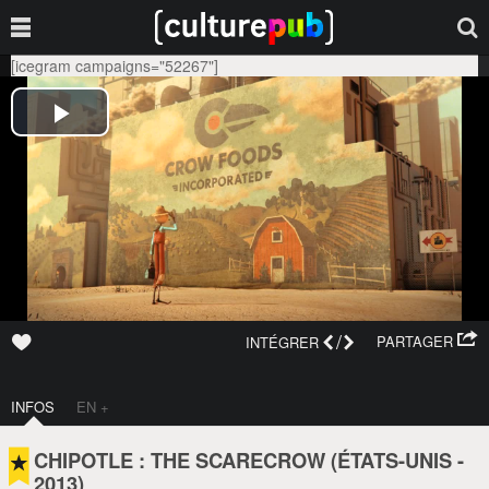
[icegram campaigns="52267"]
/
PARTAGER
INTÉGRER
INFOS
EN +
CHIPOTLE : THE SCARECROW (
ÉTATS-UNIS
-
2013
)