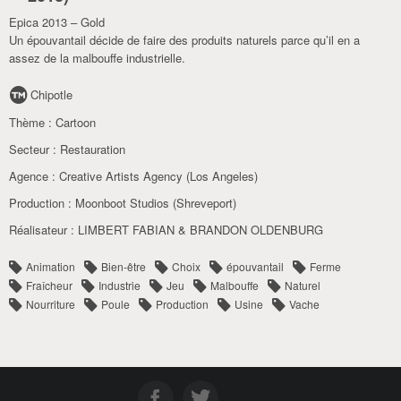
Epica 2013 – Gold
Un épouvantail décide de faire des produits naturels parce qu’il en a
assez de la malbouffe industrielle.
Chipotle
Thème :
Cartoon
Secteur :
Restauration
Agence :
Creative Artists Agency (Los Angeles)
Production :
Moonboot Studios (Shreveport)
Réalisateur :
LIMBERT FABIAN & BRANDON OLDENBURG
Animation
Bien-être
Choix
épouvantail
Ferme
Fraîcheur
Industrie
Jeu
Malbouffe
Naturel
Nourriture
Poule
Production
Usine
Vache