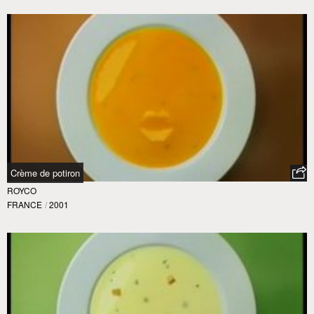
Crème de potiron
ROYCO
FRANCE
/
2001