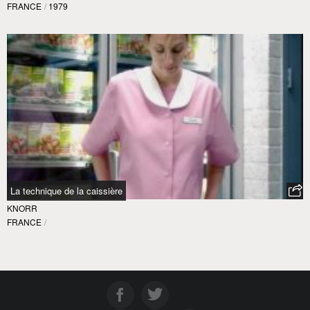
FRANCE
/
1979
La technique de la caissière
KNORR
FRANCE
/