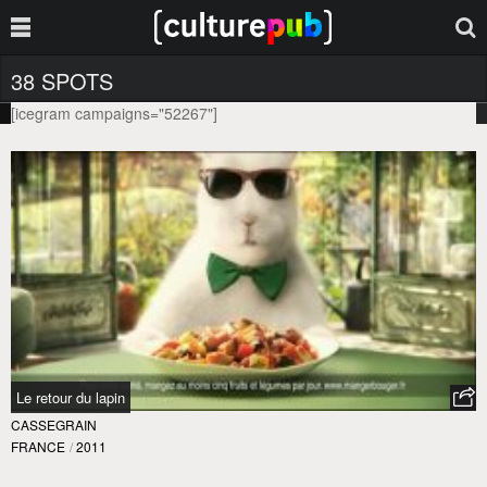
38 SPOTS
[icegram campaigns="52267"]
Le retour du lapin
CASSEGRAIN
FRANCE
/
2011