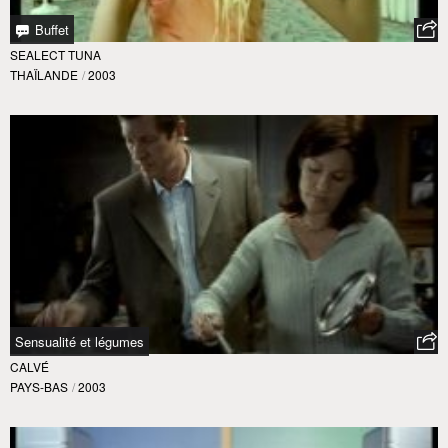
Buffet
SEALECT TUNA
THAÏLANDE
/
2003
Sensualité et légumes
CALVÉ
PAYS-BAS
/
2003