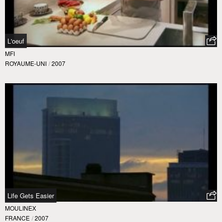
L'oeuf
MFI
ROYAUME-UNI
/
2007
Life Gets Easier
MOULINEX
FRANCE
/
2007