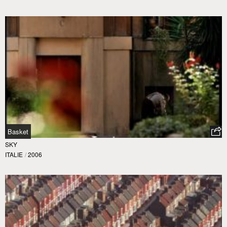
Basket
SKY
ITALIE
/
2006