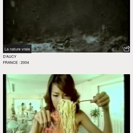
La nature vraie
D'AUCY
FRANCE
/
2004