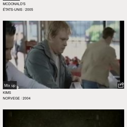
MCDONALD'S
ÉTATS-UNIS
/
2005
Mix up
KIMS
NORVEGE
/
2004