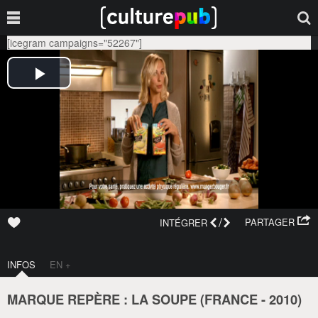
[icegram campaigns="52267"]
/
PARTAGER
INTÉGRER
INFOS
EN +
MARQUE REPÈRE : LA SOUPE (
FRANCE
-
2010
)