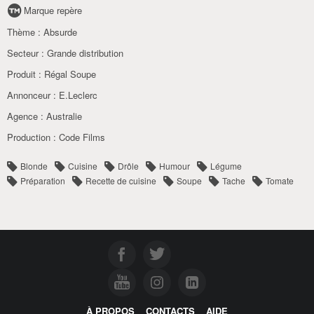
Marque repère
Thème :
Absurde
Secteur :
Grande distribution
Produit :
Régal Soupe
Annonceur :
E.Leclerc
Agence :
Australie
Production :
Code Films
Blonde
Cuisine
Drôle
Humour
Légume
Préparation
Recette de cuisine
Soupe
Tache
Tomate
À PROPOS
CONTACTS
AIDE