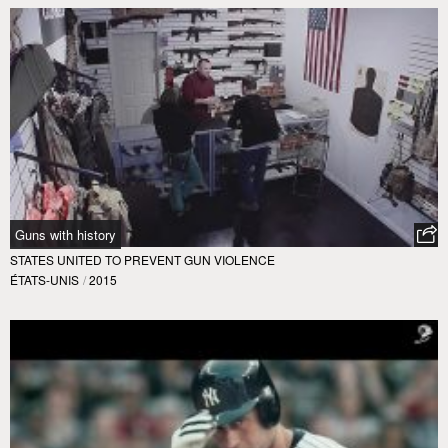
Guns with history
STATES UNITED TO PREVENT GUN VIOLENCE
ÉTATS-UNIS
/
2015