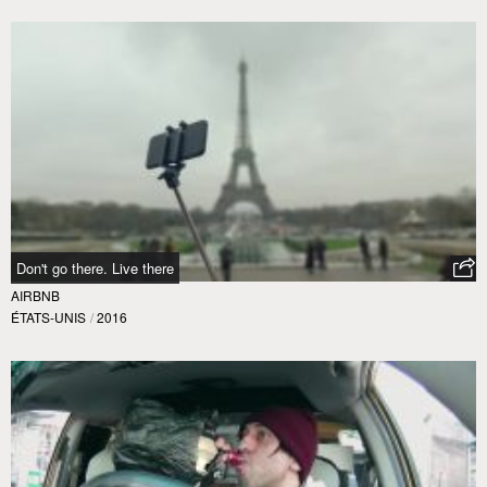
Don't go there. Live there
AIRBNB
ÉTATS-UNIS
/
2016