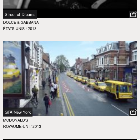
Street of Dreams
DOLCE & GABBANA
ÉTATS-UNIS
/
2013
GTA New York
MCDONALD'S
ROYAUME-UNI
/
2013