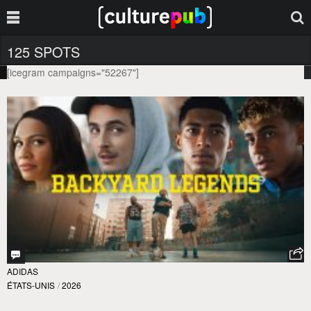
125 SPOTS
[icegram campaigns="52267"]
ADIDAS
ÉTATS-UNIS
/
2026