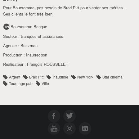
Pour Boursorama, pas besoin de Brad Pitt pour vanter ses mérites…
Ses clients le font très bien.
Boursorama Banque
Secteur :
Banques et assurances
Agence :
Buzzman
Production :
Insurrection
Réalisateur :
François ROUSSELET
Argent
Brad Pitt
Inaudible
New York
Star cinéma
Tournage pub
Ville