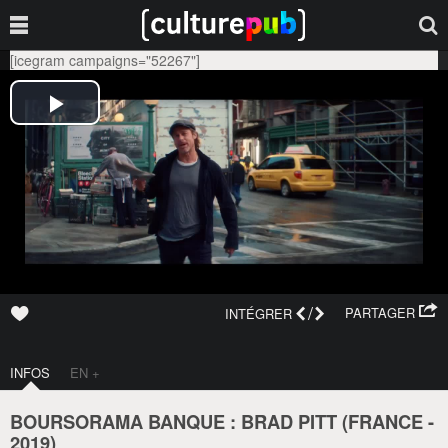
[icegram campaigns="52267"]
/
PARTAGER
INTÉGRER
INFOS
EN +
BOURSORAMA BANQUE : BRAD PITT (
FRANCE
-
2019
)