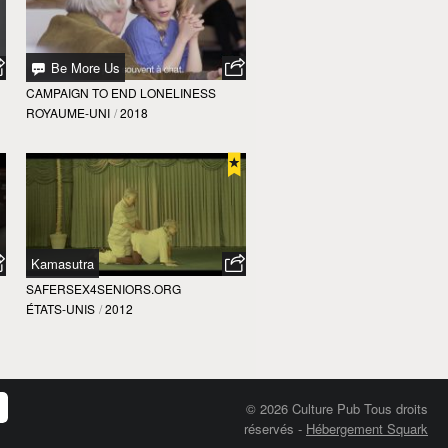
Be More Us
CAMPAIGN TO END LONELINESS
ROYAUME-UNI
/
2018
Kamasutra
SAFERSEX4SENIORS.ORG
ÉTATS-UNIS
/
2012
© 2026 Culture Pub Tous droits
réservés
-
Hébergement Squark