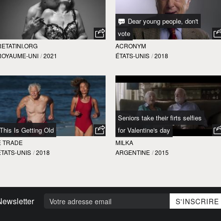
Dear young people, don't
vote
RETATINI.ORG
ACRONYM
ROYAUME-UNI
/
2021
ÉTATS-UNIS
/
2018
Seniors take their firts selfies
This Is Getting Old
for Valentine's day
E TRADE
MILKA
ÉTATS-UNIS
/
2018
ARGENTINE
/
2015
Newsletter