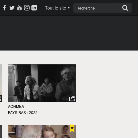
Tout le site
ACHMEA
PAYS-BAS
/
2022