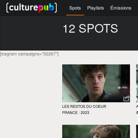
Spots
Playlists
Émissions
12 SPOTS
[icegram campaigns="52267"]
LES RESTOS DU COEUR
FRANCE
/
2023