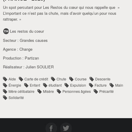
Un spot percutant pour Les Restos du cœur qui nous rappelle que »
L’important ce n’est pas la chute, mais d’avoir quelqu’un pour nous
rattraper. »
Les restos du coeur
Secteur :
Grandes causes
Agence :
Change
Production :
Partizan
Réalisateur :
Julien SOULIER
Aide
Carte de crédit
Chute
Course
Descente
Énergie
Enfant
étudiant
Expulsion
Facture
Main
Mère célibataire
Misère
Personnes âgées
Précarité
Solidarité