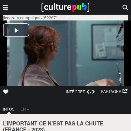
[icegram campaigns="52267"]
/
PARTAGER
INTÉGRER
INFOS
EN +
L’IMPORTANT CE N’EST PAS LA CHUTE
(
FRANCE
-
2023
)