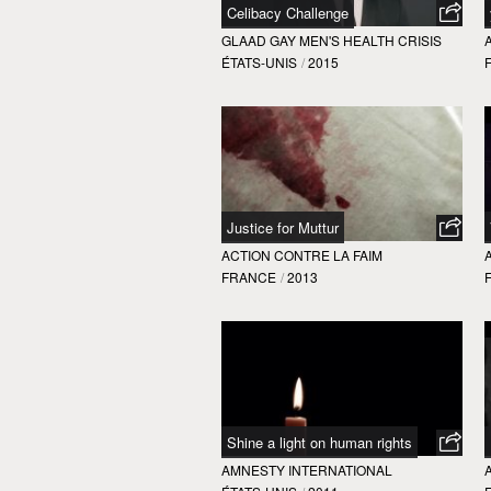
Celibacy Challenge
GLAAD GAY MEN'S HEALTH CRISIS
ÉTATS-UNIS
/
2015
Justice for Muttur
ACTION CONTRE LA FAIM
FRANCE
/
2013
Shine a light on human rights
AMNESTY INTERNATIONAL