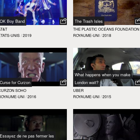
OK Boy Band
The Trash Isles
AT&T
THE PLASTIC OCEANS FOUNDATION
ÉTATS-UNIS
/
2019
ROYAUME-UNI
/
2018
What happens when you make
Curse for Curzon
London wait?
CURZON SOHO
UBER
ROYAUME-UNI
/
2016
ROYAUME-UNI
/
2015
Essayez de ne pas fermer les