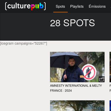
Spots
Playlists
Émissions
28 SPOTS
[icegram campaigns="52267"]
AMNESTY INTERNATIONAL & MELTY
FRANCE
/
2024