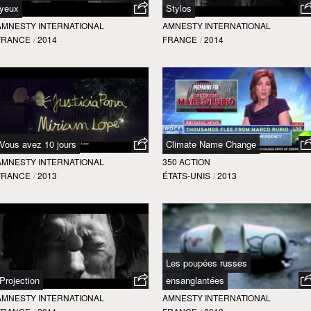
yeux
Stylos
AMNESTY INTERNATIONAL
AMNESTY INTERNATIONAL
FRANCE
/
2014
FRANCE
/
2014
Vous avez 10 jours
Climate Name Change
AMNESTY INTERNATIONAL
350 ACTION
FRANCE
/
2013
ÉTATS-UNIS
/
2013
Les poupées russes
Projection
ensanglantées
AMNESTY INTERNATIONAL
AMNESTY INTERNATIONAL