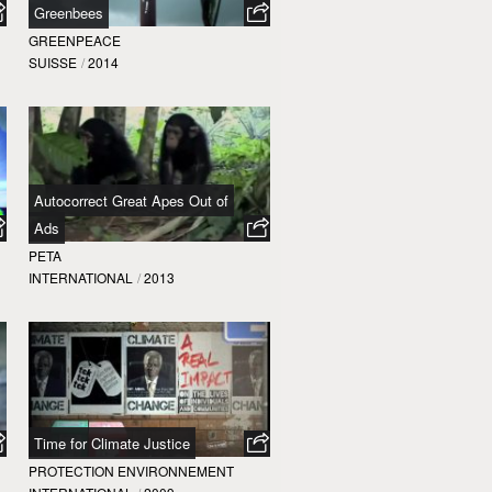
Greenbees
GREENPEACE
SUISSE
/
2014
Autocorrect Great Apes Out of
Ads
PETA
INTERNATIONAL
/
2013
Time for Climate Justice
PROTECTION ENVIRONNEMENT