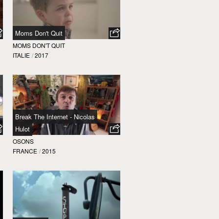
Moms Don't Quit
MOMS DON'T QUIT
ITALIE
/
2017
Break The Internet - Nicolas
Hulot
OSONS
FRANCE
/
2015