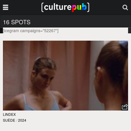
16 SPOTS
[icegram campaigns="52267"]
LINDEX
SUÈDE
/
2024