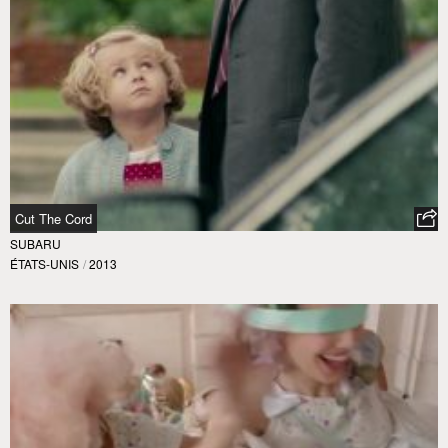
Cut The Cord
SUBARU
ÉTATS-UNIS
/
2013