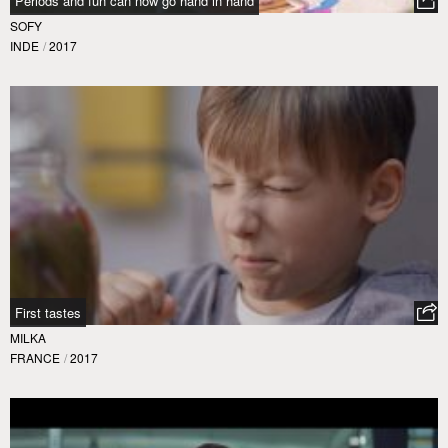
Periods and fun can now go hand in hand
SOFY
INDE
/
2017
First tastes
MILKA
FRANCE
/
2017