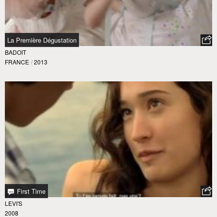
La Première Dégustation
BADOIT
FRANCE
/
2013
First Time
LEVI'S
2008