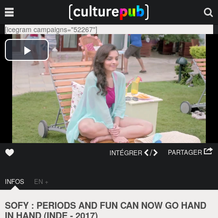
[icegram campaigns="52267"]
/
PARTAGER
INTÉGRER
INFOS
EN +
SOFY : PERIODS AND FUN CAN NOW GO HAND
IN HAND (
INDE
-
2017
)