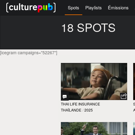
Spots
Playlists
Émissions
18 SPOTS
[icegram campaigns="52267"]
THAI LIFE INSURANCE
THAÏLANDE
/
2025