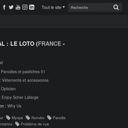
Tout le site
L : LE LOTO (
FRANCE
-
al
:
Parodies et pastiches 51
 :
Vêtements et accessoires
:
Opticien
:
Enjoy Scher Lafarge
on :
Why Us
ur
Myope
Numéro
Parodie
ntatrice
Problème de vue