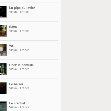
La pipe du levier
Visual - France
Saxo
Visual - France
WC
Visual - France
Chez le dentiste
Visual - France
Le baiser
Visual - France
Le crachat
Visual - France