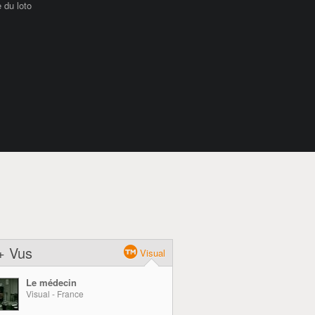
 du loto
+ Vus
Visual
Le médecin
Visual - France