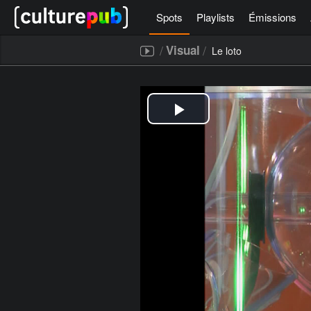
Spots
Playlists
Émissions
/
/
Visual
Le loto
[icegram campaigns="52267"]