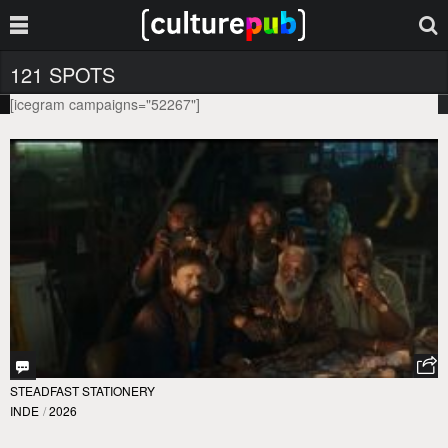
121 SPOTS
[icegram campaigns="52267"]
STEADFAST STATIONERY
INDE
/
2026