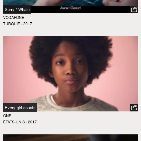
Sorry / Whale
VODAFONE
TURQUIE
/
2017
Every girl counts
ONE
ÉTATS-UNIS
/
2017