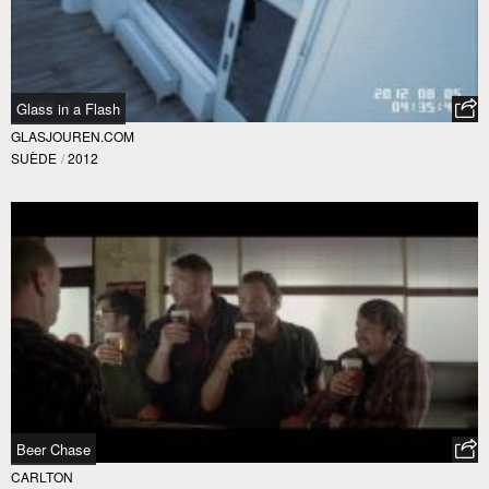
Glass in a Flash
GLASJOUREN.COM
SUÈDE
/
2012
Beer Chase
CARLTON