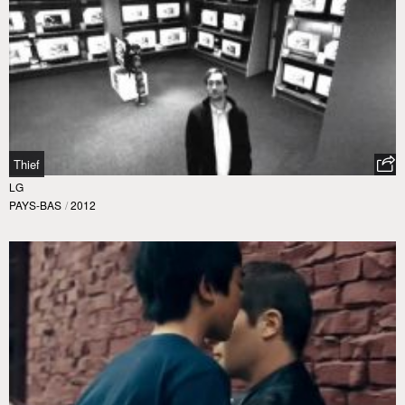
Thief
LG
PAYS-BAS
/
2012