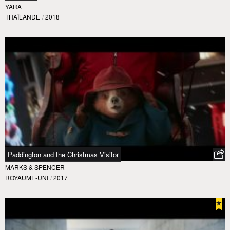
YARA
THAÏLANDE
/
2018
Paddington and the Christmas Visitor
MARKS & SPENCER
ROYAUME-UNI
/
2017