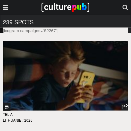
239 SPOTS
[icegram campaigns="52267"]
TELIA
LITHUANIE
/
2025