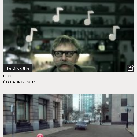
The Brick thief
LEGO
ÉTATS-UNIS
/
2011