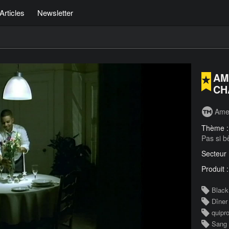
Articles
Newsletter
AM
CH
Ame
Thème 
Pas si b
Secteur
Produit 
Black
Dîner
quipr
Sang