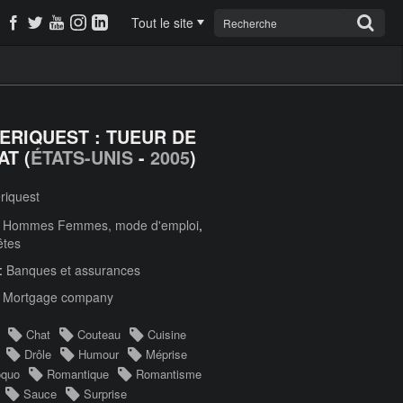
Tout le site
ERIQUEST : TUEUR DE
AT (
ÉTATS-UNIS
-
2005
)
riquest
:
Hommes Femmes, mode d'emploi
,
êtes
 :
Banques et assurances
:
Mortgage company
Chat
Couteau
Cuisine
Drôle
Humour
Méprise
oquo
Romantique
Romantisme
Sauce
Surprise