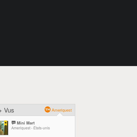
+ Vus
Ameriquest
Mini Mart
Ameriquest - États-unis