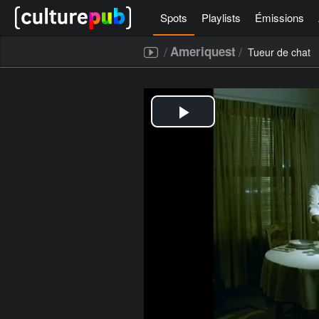
Spots
Playlists
Émissions
/
/
Ameriquest
Tueur de chat
[icegram campaigns="52267"]