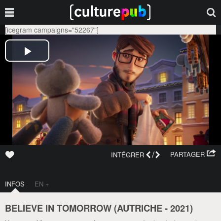
[icegram campaigns="52267"]
/
PARTAGER
INTÉGRER
INFOS
EN +
BELIEVE IN TOMORROW (
AUTRICHE
-
2021
)