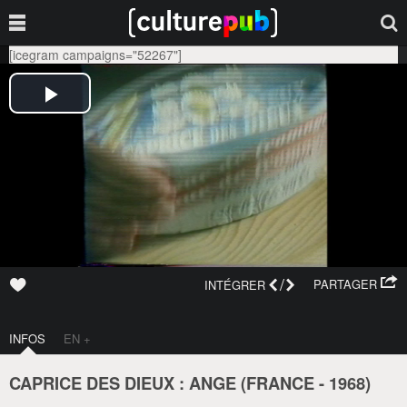
[icegram campaigns="52267"]
/
PARTAGER
INTÉGRER
INFOS
EN +
CAPRICE DES DIEUX : ANGE (
FRANCE
-
1968
)