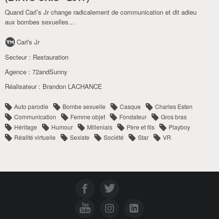
Quand Carl’s Jr change radicalement de communication et dit adieu
aux bombes sexuelles…
Carl's Jr
Secteur :
Restauration
Agence :
72andSunny
Réalisateur :
Brandon LACHANCE
Auto parodie
Bombe sexuelle
Casque
Charles Esten
Communication
Femme objet
Fondateur
Gros bras
Héritage
Humour
Millenials
Père et fils
Playboy
Réalité virtuelle
Sexiste
Société
Star
VR