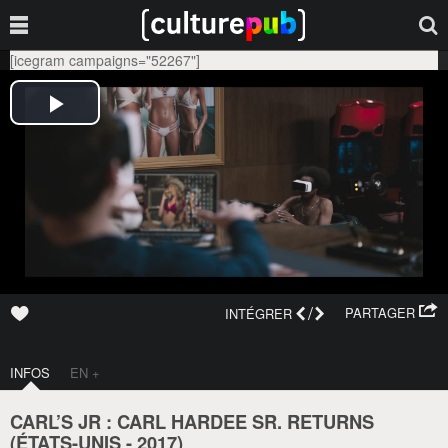
[icegram campaigns="52267"]
/
PARTAGER
INTÉGRER
INFOS
EN +
CARL’S JR : CARL HARDEE SR. RETURNS
(
ÉTATS-UNIS
-
2017
)