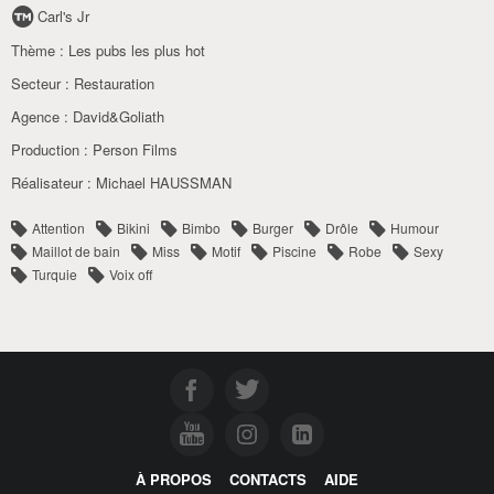
Carl's Jr
Thème :
Les pubs les plus hot
Secteur :
Restauration
Agence :
David&Goliath
Production :
Person Films
Réalisateur :
Michael HAUSSMAN
Attention
Bikini
Bimbo
Burger
Drôle
Humour
Maillot de bain
Miss
Motif
Piscine
Robe
Sexy
Turquie
Voix off
À PROPOS
CONTACTS
AIDE