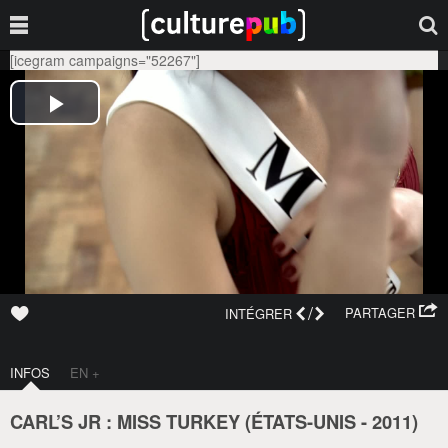
[icegram campaigns="52267"]
/
PARTAGER
INTÉGRER
INFOS
EN +
CARL’S JR : MISS TURKEY (
ÉTATS-UNIS
-
2011
)