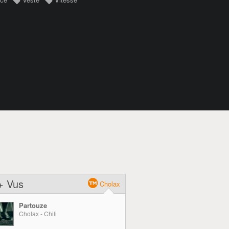
+ Vus
Cholax
Partouze
Cholax - Chili