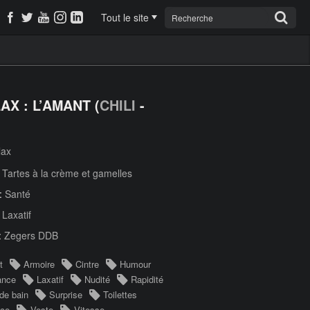
Tout le site
AX : L’AMANT (
CHILI
-
lax
:
Tartes à la crème et gamelles
 :
Santé
:
Laxatif
:
Zegers DDB
t
Armoire
Cintre
Humour
ance
Laxatif
Nudité
Rapidité
 de bain
Surprise
Toilettes
nce
Veste
Vitesse