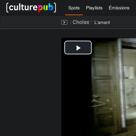
Spots
Playlists
Émissions
/
/
Cholax
L'amant
[icegram campaigns="52267"]