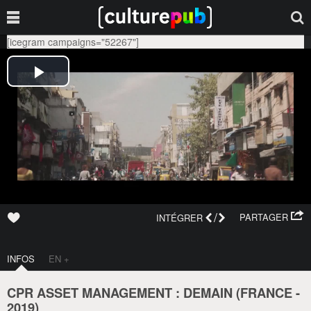
[icegram campaigns="52267"]
/
PARTAGER
INTÉGRER
INFOS
EN +
CPR ASSET MANAGEMENT : DEMAIN (
FRANCE
-
2019
)