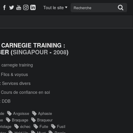
Tout le site
 CARNEGIE TRAINING :
ER (
SINGAPOUR
-
2008
)
 carnegie training
:
Flics & voyous
 :
Services divers
:
Cours de confiance en soi
:
DDB
rde
Angoisse
Aphasie
ue
Braquage
Braqueur
iolage
échec
Fuite
Fusil
ter
Hold Up
Muet
Parole