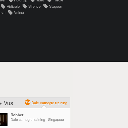
Ridicule
Silence
Stupeur
tive
Voleur
+ Vus
Dale carnegie training
Robber
Dale carnegie training - Singapour