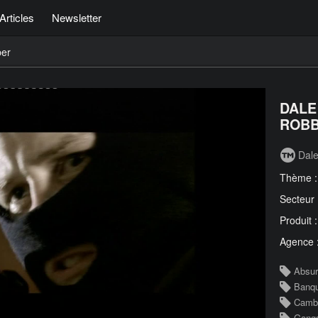
Articles
Newsletter
er
DALE
ROBB
Dale
Thème 
Secteur
Produit 
Agence 
Absu
Banq
Cambr
Gangs