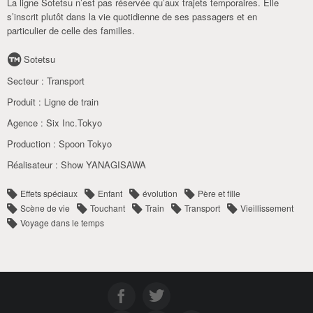
La ligne Sotetsu n’est pas réservée qu’aux trajets temporaires. Elle
s’inscrit plutôt dans la vie quotidienne de ses passagers et en
particulier de celle des familles.
Sotetsu
Secteur :
Transport
Produit :
Ligne de train
Agence :
Six Inc.Tokyo
Production :
Spoon Tokyo
Réalisateur :
Show YANAGISAWA
Effets spéciaux
Enfant
évolution
Père et fille
Scène de vie
Touchant
Train
Transport
Vieillissement
Voyage dans le temps