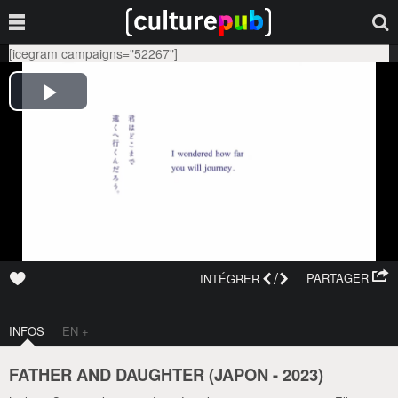
[icegram campaigns="52267"]
/
PARTAGER
INTÉGRER
INFOS
EN +
FATHER AND DAUGHTER (
JAPON
-
2023
)