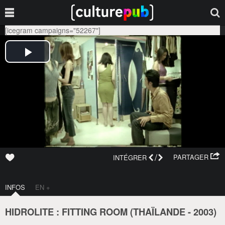
[icegram campaigns="52267"]
/
PARTAGER
INTÉGRER
INFOS
EN +
HIDROLITE : FITTING ROOM (
THAÏLANDE
-
2003
)