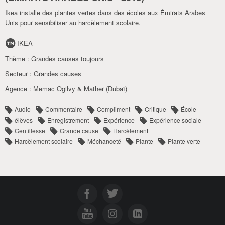
Ikea installe des plantes vertes dans des écoles aux Émirats Arabes
Unis pour sensibiliser au harcèlement scolaire.
IKEA
Thème :
Grandes causes toujours
Secteur :
Grandes causes
Agence :
Memac Ogilvy & Mather (Dubaï)
Audio
Commentaire
Compliment
Critique
École
élèves
Enregistrement
Expérience
Expérience sociale
Gentillesse
Grande cause
Harcèlement
Harcèlement scolaire
Méchanceté
Plante
Plante verte