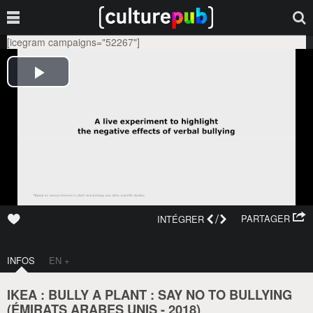
[icegram campaigns="52267"]
/
PARTAGER
INTÉGRER
INFOS
EN +
IKEA : BULLY A PLANT : SAY NO TO BULLYING
(
ÉMIRATS ARABES UNIS
-
2018
)