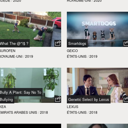
SUÈDE
/
2020
ROYAUME-UNI
/
2020
What The @*!$ ?
Smartdogs
NUROFEN
GEICO
ROYAUME-UNI
/
2019
ÉTATS-UNIS
/
2019
Bully A Plant: Say No To
Bullying
Genetic Select by Lexus
IKEA
LEXUS
ÉMIRATS ARABES UNIS
/
2018
ÉTATS-UNIS
/
2018