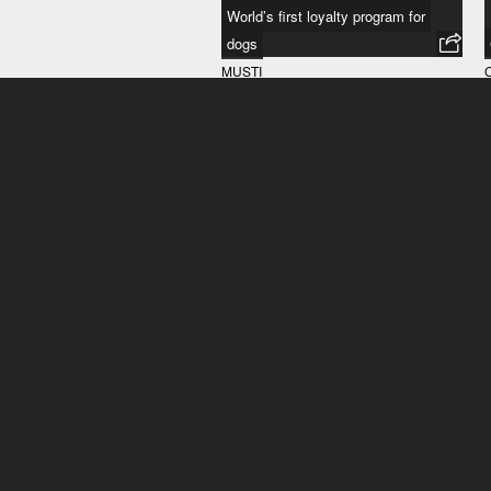
World’s first loyalty program for
dogs
MUSTI
FINLANDE
/
2017
Qui suis-je ?
FIDO
CANADA
/
2017
I
Playing Dates