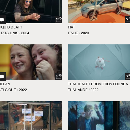
LIQUID DEATH
FIAT
ÉTATS-UNIS
/
2024
ITALIE
/
2023
HELAN
THAI HEALTH PROMOTION
BELGIQUE
/
2022
THAÏLANDE
/
2022