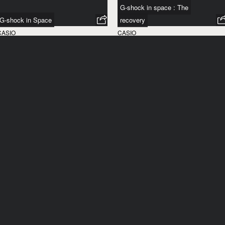
G-shock in space : The
G-shock in Space
recovery
CASIO
CASIO
ROYAUME-UNI
/
2017
ROYAUME-UNI
/
2017
The Ice Cream of the Future
Toys Vs Guns
SAMMONTANA
MINISTERIO DE DEFENSA NACIONAL
TALIE
/
2017
COLOMBIE
/
2017
The Great Mom Experiment
Boozed-up Speed dating