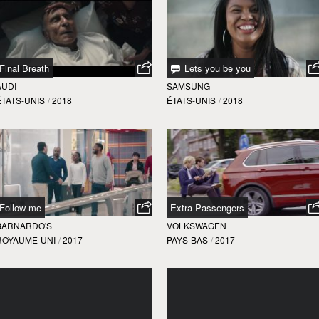
Final Breath
Lets you be you
AUDI
SAMSUNG
ÉTATS-UNIS
/
2018
ÉTATS-UNIS
/
2018
Follow me
Extra Passengers
BARNARDO'S
VOLKSWAGEN
ROYAUME-UNI
/
2017
PAYS-BAS
/
2017