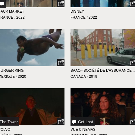
BACK MARKET
DISNEY
FRANCE
/
2022
FRANCE
/
2022
BURGER KING
SAAQ - SOCIÉTÉ DE L'ASSURANCE A
MEXIQUE
/
2020
CANADA
/
2019
The Tower
Get Lost
VOLVO
VUE CINEMAS