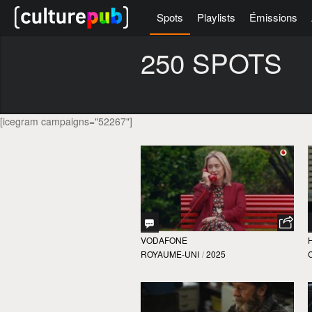
Spots
Playlists
Émissions
250 SPOTS
[icegram campaigns="52267"]
VODAFONE
ROYAUME-UNI
/
2025