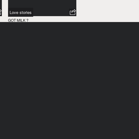
Love stories
GOT MILK ?
ÉTATS-UNIS
/
2017
Un enfant disparu est plus
proche que vous ne l’imaginez
CHILD FOCUS
BELGIQUE
/
2017
The Voice of Art