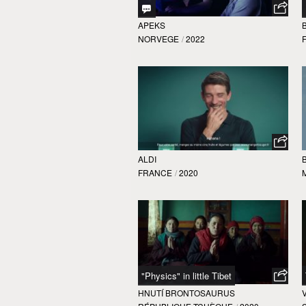
APEKS
NORVEGE
/
2022
ALDI
FRANCE
/
2020
"Physics" in little Tibet
HNUTÍ BRONTOSAURUS