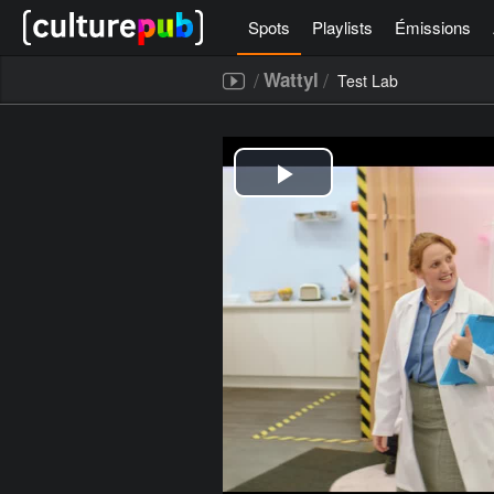
Spots
Playlists
Émissions
/
/
Wattyl
Test Lab
[icegram campaigns="52267"]