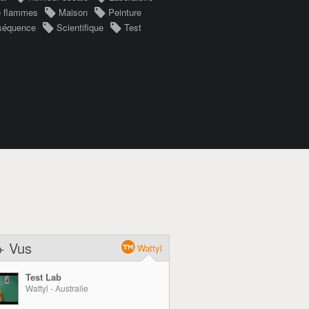
e flammes
Maison
Peinture
séquence
Scientifique
Test
+ Vus
Wattyl
Test Lab
Wattyl - Australie