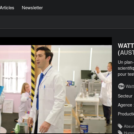
Articles
Newsletter
WATT
(
AUS
Un plan-
scientif
pour test
Watt
Secteur
Agence 
Producti
Absu
Humo