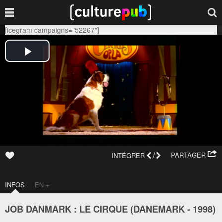
[icegram campaigns="52267"]
/
PARTAGER
INTÉGRER
INFOS
EN +
JOB DANMARK : LE CIRQUE (
DANEMARK
-
1998
)