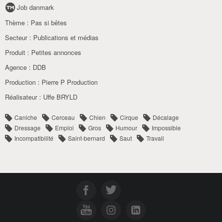
Job danmark
Thème :
Pas si bêtes
Secteur :
Publications et médias
Produit :
Petites annonces
Agence :
DDB
Production :
Pierre P Production
Réalisateur :
Uffe BRYLD
Caniche
Cerceau
Chien
Cirque
Décalage
Dressage
Emploi
Gros
Humour
Impossible
Incompatibilité
Saint-bernard
Saut
Travail