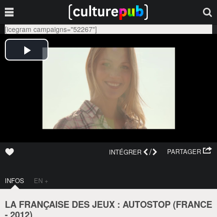
[icegram campaigns="52267"]
/
PARTAGER
INTÉGRER
INFOS
EN +
LA FRANÇAISE DES JEUX : AUTOSTOP (
FRANCE
-
2012
)