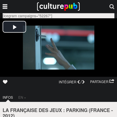
[icegram campaigns="52267"]
/
PARTAGER
INTÉGRER
INFOS
EN +
LA FRANÇAISE DES JEUX : PARKING (
FRANCE
-
2012
)