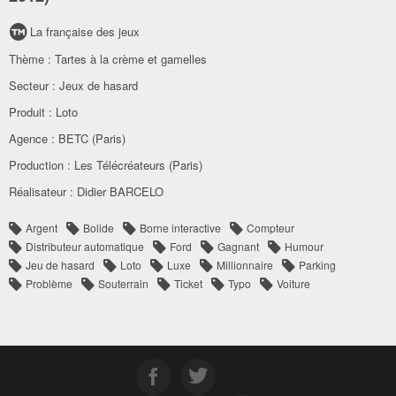
La française des jeux
Thème :
Tartes à la crème et gamelles
Secteur :
Jeux de hasard
Produit :
Loto
Agence :
BETC (Paris)
Production :
Les Télécréateurs (Paris)
Réalisateur :
Didier BARCELO
Argent
Bolide
Borne interactive
Compteur
Distributeur automatique
Ford
Gagnant
Humour
Jeu de hasard
Loto
Luxe
Millionnaire
Parking
Problème
Souterrain
Ticket
Typo
Voiture