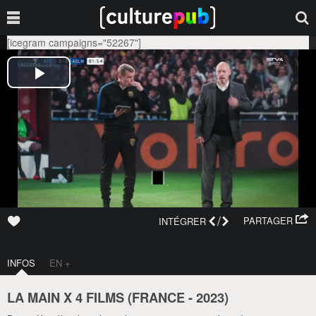
[icegram campaigns="52267"]
/
PARTAGER
INTÉGRER
INFOS
EN +
LA MAIN X 4 FILMS (
FRANCE
-
2023
)