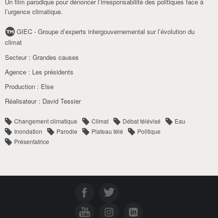
Un film parodique pour dénoncer l’irresponsabilité des politiques face à
l’urgence climatique.
GIEC - Groupe d’experts intergouvernemental sur l’évolution du
climat
Secteur :
Grandes causes
Agence :
Les présidents
Production :
Else
Réalisateur :
David Tessier
Changement climatique
Climat
Débat télévisé
Eau
Inondation
Parodie
Plateau télé
Politique
Présentatrice