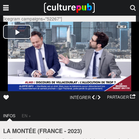
[icegram campaigns="52267"]
/
PARTAGER
INTÉGRER
INFOS
EN +
LA MONTÉE (
FRANCE
-
2023
)