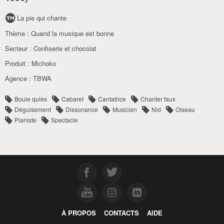
La pie qui chante
Thème :
Quand la musique est bonne
Secteur :
Confiserie et chocolat
Produit :
Michoko
Agence :
TBWA
Boule quiès
Cabaret
Cantatrice
Chanter faux
Déguisement
Dissonance
Musicien
Nid
Oiseau
Pianiste
Spectacle
À PROPOS
CONTACTS
AIDE