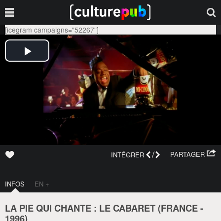
[icegram campaigns="52267"]
/
PARTAGER
INTÉGRER
INFOS
EN +
LA PIE QUI CHANTE : LE CABARET (
FRANCE
-
1996
)