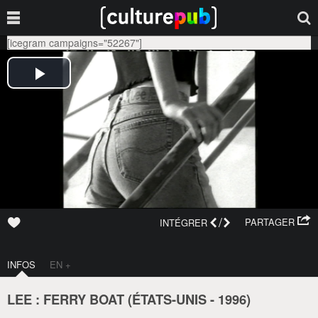
[icegram campaigns="52267"]
/
PARTAGER
INTÉGRER
INFOS
EN +
LEE : FERRY BOAT (
ÉTATS-UNIS
-
1996
)