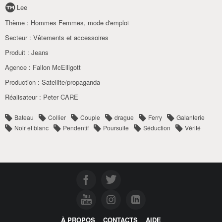
Lee
Thème :
Hommes Femmes, mode d'emploi
Secteur :
Vêtements et accessoires
Produit :
Jeans
Agence :
Fallon McElligott
Production :
Satellite/propaganda
Réalisateur :
Peter CARE
Bateau
Collier
Couple
drague
Ferry
Galanterie
Noir et blanc
Pendentif
Poursuite
Séduction
Vérité
À PROPOS
CONTACTS
AIDE