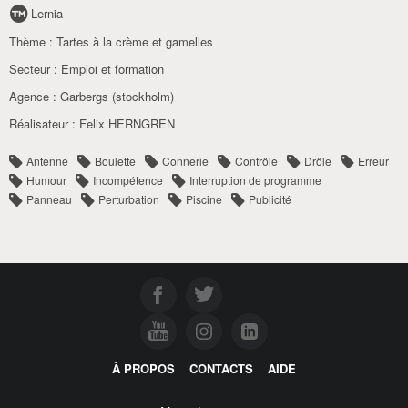
Lernia
Thème :
Tartes à la crème et gamelles
Secteur :
Emploi et formation
Agence :
Garbergs (stockholm)
Réalisateur :
Felix HERNGREN
Antenne
Boulette
Connerie
Contrôle
Drôle
Erreur
Humour
Incompétence
Interruption de programme
Panneau
Perturbation
Piscine
Publicité
À PROPOS
CONTACTS
AIDE