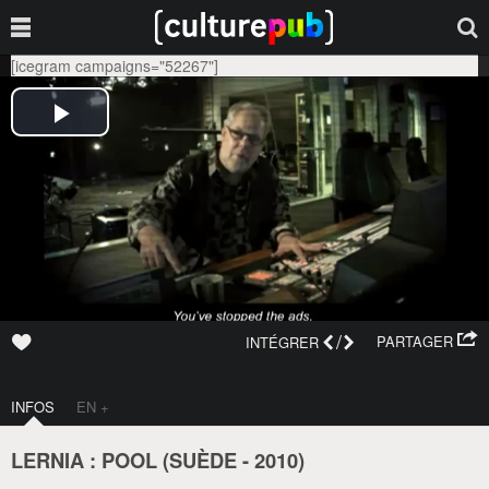
[icegram campaigns="52267"]
/
PARTAGER
INTÉGRER
INFOS
EN +
LERNIA : POOL (
SUÈDE
-
2010
)