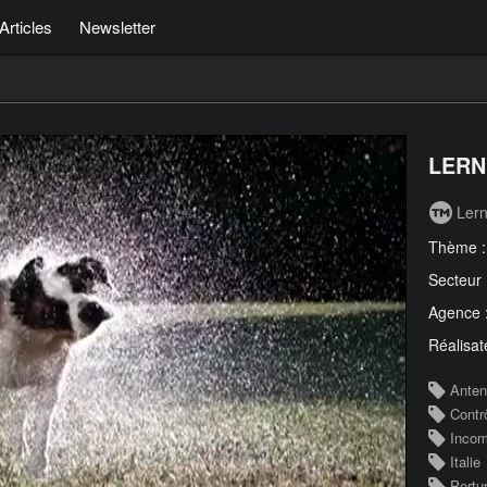
Articles
Newsletter
LERNI
Lern
Thème 
Secteur
Agence 
Réalisat
Ante
Contr
Inco
Italie
Pertu