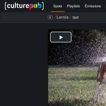
Spots
Playlists
Émissions
/
/
Lernia
Spill
[icegram campaigns="52267"]