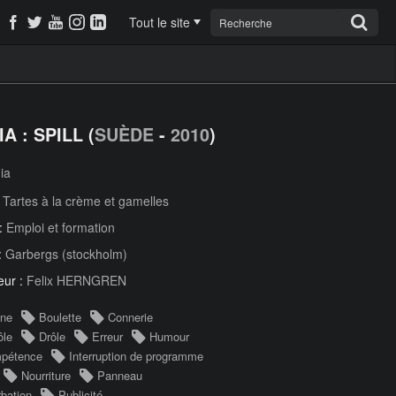
Tout le site
A : SPILL (
SUÈDE
-
2010
)
ia
:
Tartes à la crème et gamelles
 :
Emploi et formation
:
Garbergs (stockholm)
eur :
Felix HERNGREN
nne
Boulette
Connerie
ôle
Drôle
Erreur
Humour
mpétence
Interruption de programme
Nourriture
Panneau
rbation
Publicité