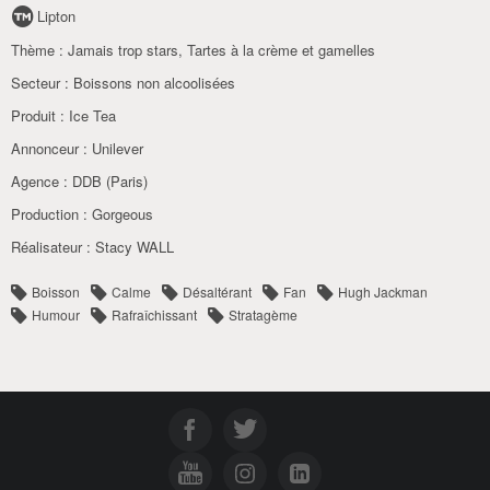
Lipton
Thème :
Jamais trop stars
,
Tartes à la crème et gamelles
Secteur :
Boissons non alcoolisées
Produit :
Ice Tea
Annonceur :
Unilever
Agence :
DDB (Paris)
Production :
Gorgeous
Réalisateur :
Stacy WALL
Boisson
Calme
Désaltérant
Fan
Hugh Jackman
Humour
Rafraîchissant
Stratagème