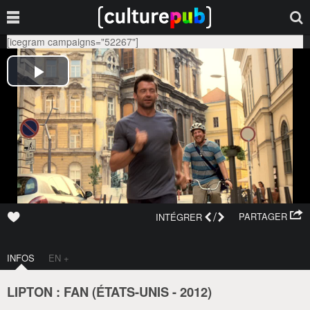
[icegram campaigns="52267"]
/
PARTAGER
INTÉGRER
INFOS
EN +
LIPTON : FAN (
ÉTATS-UNIS
-
2012
)