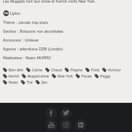
Les Muppets font leur show et Kermit visite New York.
Lipton
Thème :
Jamais trop stars
Secteur :
Boissons non alcoolisées
Annonceur :
Unilever
Agence :
adam&eve DDB (London)
Réalisateur :
Noam MURRO
Bien-être
Calme
Chaud
Flegme
Froid
Humour
Kermit
Muppet show
New York
Pause
Peggy
Relax
Thé
Zen