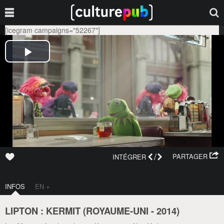
[icegram campaigns="52267"]
/
PARTAGER
INTÉGRER
INFOS
EN +
LIPTON : KERMIT (
ROYAUME-UNI
-
2014
)