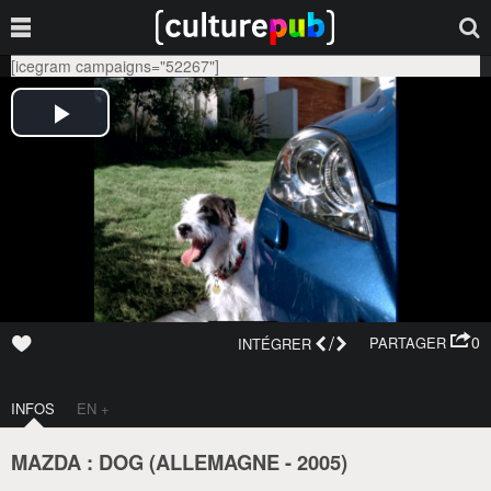
[icegram campaigns="52267"]
/
0
PARTAGER
INTÉGRER
INFOS
EN +
MAZDA : DOG (
ALLEMAGNE
-
2005
)