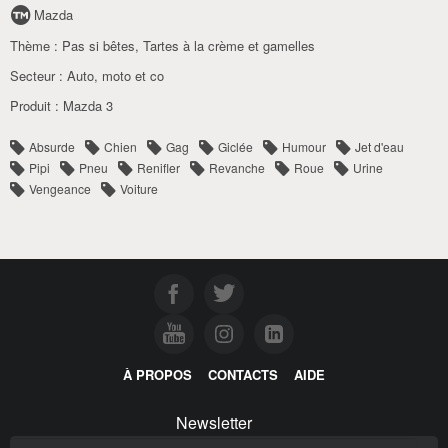
Mazda
Thème :
Pas si bêtes
,
Tartes à la crème et gamelles
Secteur :
Auto
,
moto et co
Produit :
Mazda 3
Absurde
Chien
Gag
Giclée
Humour
Jet d'eau
Pipi
Pneu
Renifler
Revanche
Roue
Urine
Vengeance
Voiture
À PROPOS
CONTACTS
AIDE
Newsletter