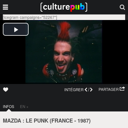
[icegram campaigns="52267"]
/
PARTAGER
INTÉGRER
INFOS
EN +
MAZDA : LE PUNK (
FRANCE
-
1987
)